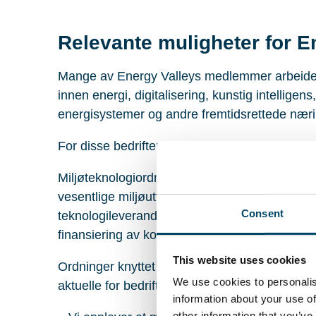
Relevante muligheter for 
Mange av Energy Valleys medlemmer arbeider 
innen energi, digitalisering, kunstig intelligen
energisystemer og andre fremtidsrettede næri
For disse bedriftene kan flere av Innovasjon 
Miljøteknologiordningen kan bidra til utvikling
vesentlige miljøutfordringer. Innovasjonskont
Consent
teknologileverandører og pilotkunder. Innovasjo
finansiering av kommersialisering, oppskalerin
This website uses cookies
Ordninger knyttet til sirkulære verdikjeder, 
We use cookies to personalis
aktuelle for bedrifter som arbeider med energio
information about your use of
other information that you’ve