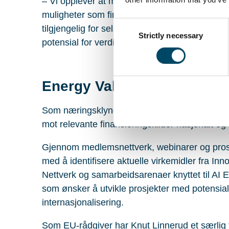
– Vi opplever at mange bedrifter har gode prosj
muligheter som finnes. Derfor er det viktig å sy
Consent
tilgjengelig for selskaper som kan dokument
Strictly necessary
Selection
potensial for verdiskaping, sier Linnerud.
Energy Valley vil bidra til 
Som næringsklynge og medlemsorganisasjon ar
mot relevante finansieringskilder nasjonalt og 
Gjennom medlemsnettverk, webinarer og prosjek
med å identifisere aktuelle virkemidler fra 
Nettverk og samarbeidsarenaer knyttet til AI 
som ønsker å utvikle prosjekter med potensial 
internasjonalisering.
Som EU-rådgiver har Knut Linnerud et særlig 