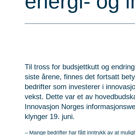
energi- og i
Til tross for budsjettkutt og endrin
siste årene, finnes det fortsatt bet
bedrifter som investerer i innovasjo
vekst. Dette var et av hovedbudsk
Innovasjon Norges informasjonsweb
klynger 19. juni.
– Mange bedrifter har fått inntrykk av at muligh