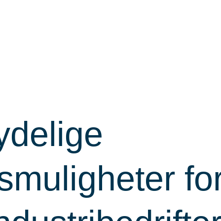
ydelige
smuligheter fo