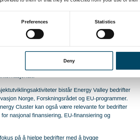
ekter, men at de ikke alltid kjenner til hvilke
nliggjøre at det fortsatt er betydelige midler
ere innovasjonshøyde, markedsmuligheter og
Preferences
Statistics
økt mobilisering
Deny
beider Energy Valley aktivt med å koble bedrifter
internasjonalt.
tutviklingsaktiviteter bistår Energy Valley bedrifter
Innovasjon Norge, Forskningsrådet og EU-programmer.
Energy Cluster kan også være relevante for bedrifter
for nasjonal finansiering, EU-finansiering og
fokus på å hjelpe bedrifter med å bygge