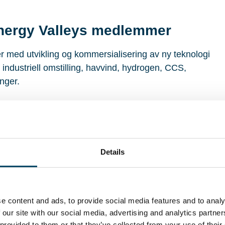
Energy Valleys medlemmer
med utvikling og kommersialisering av ny teknologi
s, industriell omstilling, havvind, hydrogen, CCS,
nger.
Norges virkemidler være særlig relevante.
 og testing av innovative teknologier som løser
rakter kan støtte samarbeid mellom
Details
nslån, vekstlån og risikolån kan bidra til
g og internasjonalisering.
bioøkonomi og grønne investeringer kan også være
e content and ads, to provide social media features and to analy
mstilling og utvikling av nye industrielle verdikjeder.
 our site with our social media, advertising and analytics partn
 provided to them or that they’ve collected from your use of their